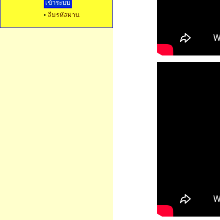
•
ลืมรหัสผ่าน